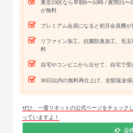
東京23区なら早朝6〜10時 / 夜間2
が無料
プレミアム会員になると初月会員費が
リファイン加工、抗菌防臭加工、毛玉
料
自宅やコンビニから出せて、自宅で受
30日以内の無料再仕上げ、全額返金保
ぜひ、一度リネットの公式ページをチェック
っていますよ！
公