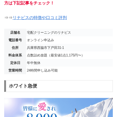
方は下記記事をチェック！
⇒⇒
リナビスの特徴や口コミ評判
店舗名
宅配クリーニングのリナビス
電話番号
オンライン申込み
住所
兵庫県西脇市下戸田31-1
料金体系
点数詰め放題（最安値1点1,175円〜）
定休日
年中無休
営業時間
24時間申し込み可能
ホワイト急便