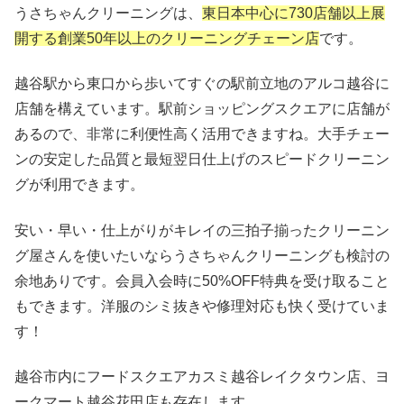
うさちゃんクリーニングは、
東日本中心に730店舗以上展
開する創業50年以上のクリーニングチェーン店
です。
越谷駅から東口から歩いてすぐの駅前立地のアルコ越谷に
店舗を構えています。駅前ショッピングスクエアに店舗が
あるので、非常に利便性高く活用できますね。大手チェー
ンの安定した品質と最短翌日仕上げのスピードクリーニン
グが利用できます。
安い・早い・仕上がりがキレイの三拍子揃ったクリーニン
グ屋さんを使いたいならうさちゃんクリーニングも検討の
余地ありです。会員入会時に50%OFF特典を受け取ること
もできます。洋服のシミ抜きや修理対応も快く受けていま
す！
越谷市内にフードスクエアカスミ越谷レイクタウン店、ヨ
ークマート越谷花田店も存在します。