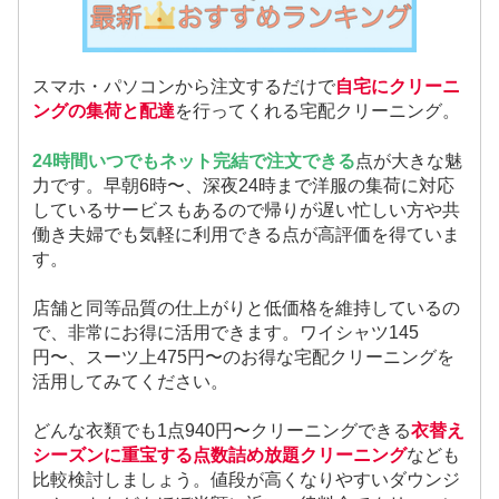
スマホ・パソコンから注文するだけで
自宅にクリーニ
ングの集荷と配達
を行ってくれる宅配クリーニング。
24時間いつでもネット完結で注文できる
点が大きな魅
力です。早朝6時〜、深夜24時まで洋服の集荷に対応
しているサービスもあるので帰りが遅い忙しい方や共
働き夫婦でも気軽に利用できる点が高評価を得ていま
す。
店舗と同等品質の仕上がりと低価格を維持しているの
で、非常にお得に活用できます。ワイシャツ145
円〜、スーツ上475円〜のお得な宅配クリーニングを
活用してみてください。
どんな衣類でも1点940円〜クリーニングできる
衣替え
シーズンに重宝する点数詰め放題クリーニング
なども
比較検討しましょう。値段が高くなりやすいダウンジ