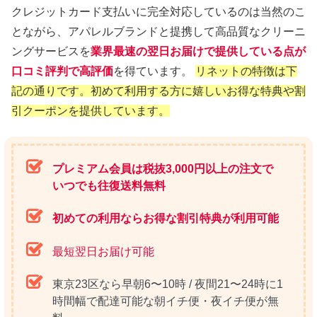
クレジットカード支払いに完全対応しているのは当然のこ
とながら、アパレルブランドと提携して高品質なクリーニ
ングサービスを
業界最速の翌日お届けで提供している点が
口コミ評判で高評価
を得ています。
リネットの特徴は下
記の通りです。初めて利用する方に嬉しいお得な特典や割
引クーポンを提供しています。
プレミアム会員は税抜3,000円以上の注文で
いつでも往復送料無料
初めての利用ならお得な割引特典が利用可能
最短翌日お届け可能
東京23区なら早朝6〜10時 / 夜間21〜24時に1
時間幅で配達可能な朝イチ便・夜イチ便が無